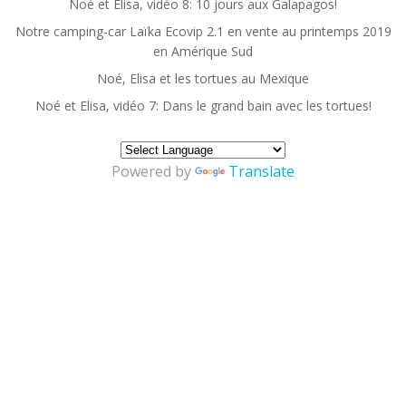
Noé et Elisa, vidéo 8: 10 jours aux Galapagos!
Notre camping-car Laïka Ecovip 2.1 en vente au printemps 2019
en Amérique Sud
Noé, Elisa et les tortues au Mexique
Noé et Elisa, vidéo 7: Dans le grand bain avec les tortues!
Powered by
Translate
© 2026 Escapade en Famille. Construit avec
WordPress et
ColibriWP Theme
.