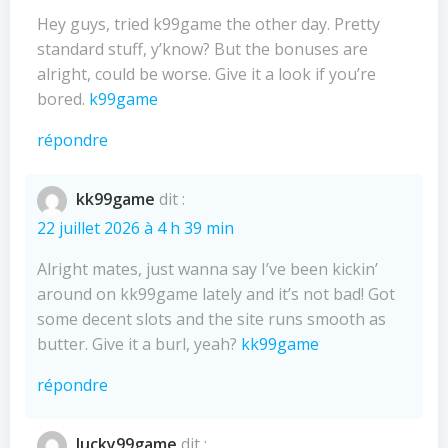
Hey guys, tried k99game the other day. Pretty
standard stuff, y’know? But the bonuses are
alright, could be worse. Give it a look if you’re
bored.
k99game
répondre
kk99game
dit :
22 juillet 2026 à 4 h 39 min
Alright mates, just wanna say I’ve been kickin’
around on kk99game lately and it’s not bad! Got
some decent slots and the site runs smooth as
butter. Give it a burl, yeah?
kk99game
répondre
lucky99game
dit :