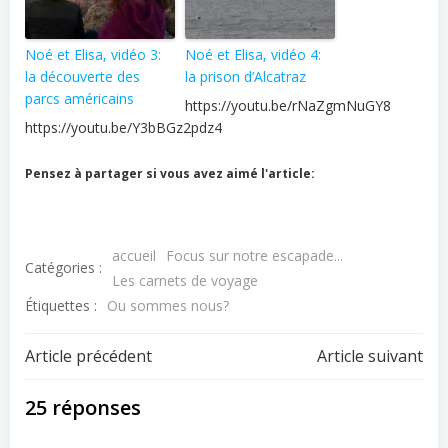
Noé et Elisa, vidéo 3:
Noé et Elisa, vidéo 4:
la découverte des
la prison d’Alcatraz
parcs américains
https://youtu.be/rNaZgmNuGY8
https://youtu.be/Y3bBGz2pdz4
Pensez à partager si vous avez aimé l'article:
accueil
Focus sur notre escapade...
Catégories :
Les carnets de voyage
Étiquettes :
Ou sommes nous?
Navigation
Navigation
Article précédent
Article suivant
de
de
25 réponses