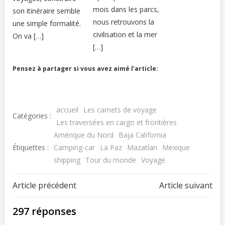
mois dans les parcs,
son itinéraire semble
nous retrouvons la
une simple formalité.
civilisation et la mer
On va […]
[…]
Pensez à partager si vous avez aimé l'article:
accueil
Les carnets de voyage
Catégories :
Les traversées en cargo et frontières
Amérique du Nord
Baja California
Étiquettes :
Camping-car
La Paz
Mazatlan
Mexique
shipping
Tour du monde
Voyage
Navigation
Navigation
Article précédent
Article suivant
de
de
297 réponses