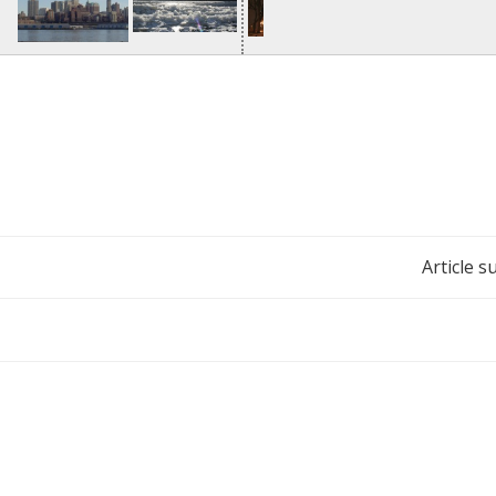
Navigation
Article s
de
l’article