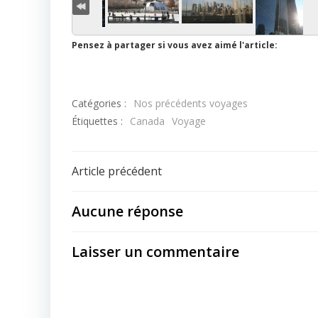
Pensez à partager si vous avez aimé l'article:
Catégories :
Nos précédents voyages
Étiquettes :
Canada
Voyage
Navigation
Article précédent
de
Aucune réponse
l’article
Laisser un commentaire