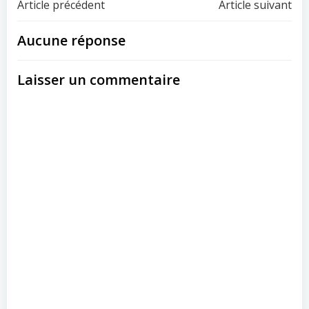
Navigation
Navigation
Article précédent
Article suivant
de
de
Aucune réponse
l’article
l’article
Laisser un commentaire