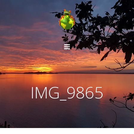
Aller
au
contenu
IMG_9865