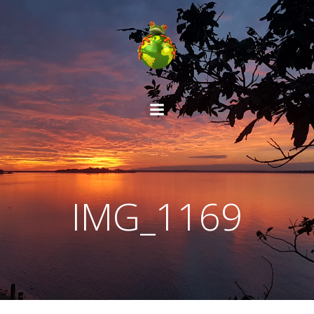
Aller
au
contenu
IMG_1169