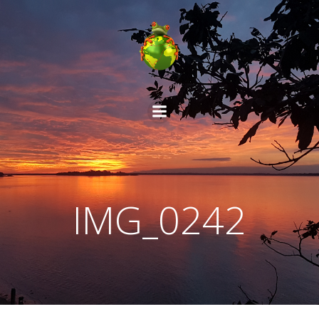
Aller
au
contenu
IMG_0242