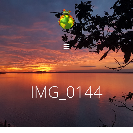
Aller
au
contenu
IMG_0144