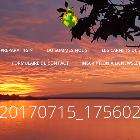
 PRÉPARATIFS
OU SOMMES NOUS?
LES CARNETS DE
FORMULAIRE DE CONTACT
INSCRIPTION À LA NEWSLE
20170715_17560