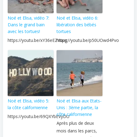
Noé et Elisa, vidéo 7:
Noé et Elisa, vidéo 6:
Dans le grand bain
libération des bébés
avec les tortues!
tortues
https://youtu.be/xY36eEZYuug
https://youtu.be/p50UOwd4Pvo
Noé et Elisa, vidéo 5:
Noé et Elisa aux Etats-
la côte californienne
Unis : 3ème partie, la
côte californienne
https://youtu.be/69QXYbEVyDU
Après plus de deux
mois dans les parcs,