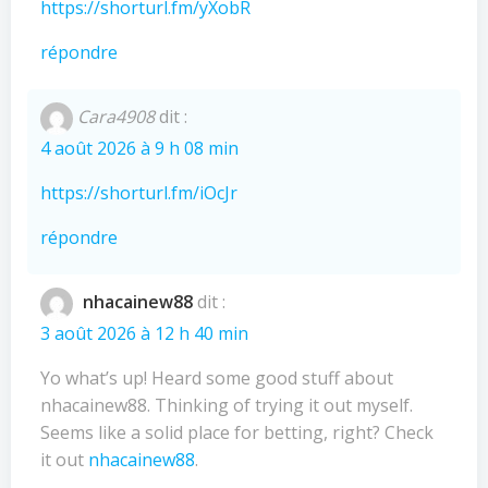
https://shorturl.fm/yXobR
répondre
Cara4908
dit :
4 août 2026 à 9 h 08 min
https://shorturl.fm/iOcJr
répondre
nhacainew88
dit :
3 août 2026 à 12 h 40 min
Yo what’s up! Heard some good stuff about
nhacainew88. Thinking of trying it out myself.
Seems like a solid place for betting, right? Check
it out
nhacainew88
.