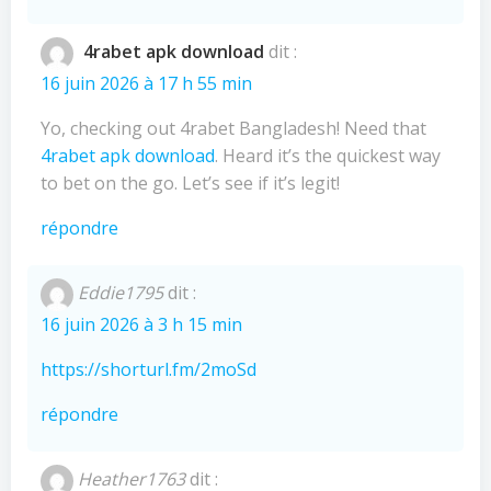
4rabet apk download
dit :
16 juin 2026 à 17 h 55 min
Yo, checking out 4rabet Bangladesh! Need that
4rabet apk download
. Heard it’s the quickest way
to bet on the go. Let’s see if it’s legit!
répondre
Eddie1795
dit :
16 juin 2026 à 3 h 15 min
https://shorturl.fm/2moSd
répondre
Heather1763
dit :