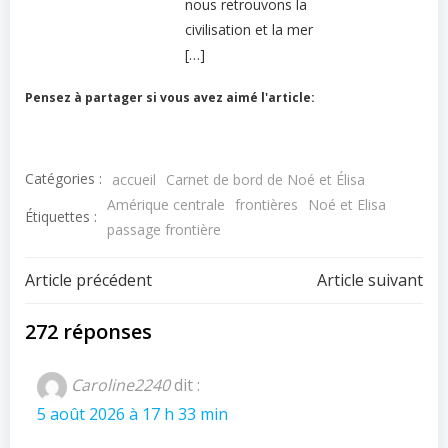
nous retrouvons la
civilisation et la mer
[…]
Pensez à partager si vous avez aimé l'article:
Catégories :
accueil
Carnet de bord de Noé et Élisa
Amérique centrale
frontières
Noé et Elisa
Étiquettes :
passage frontière
Navigation
Navigation
Article précédent
Article suivant
de
de
272 réponses
l’article
l’article
Caroline2240
dit :
5 août 2026 à 17 h 33 min