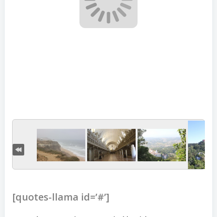
[quotes-llama id=’#’]