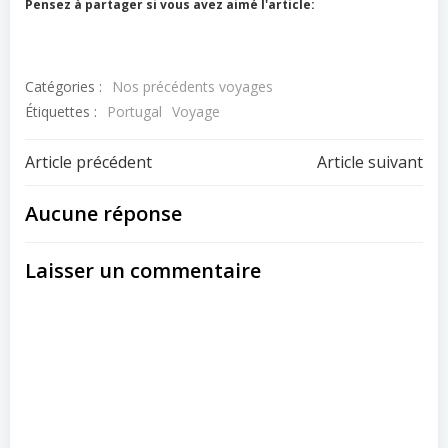
Pensez à partager si vous avez aimé l'article:
Catégories :
Nos précédents voyages
Étiquettes :
Portugal
Voyage
Navigation
Navigation
Article précédent
Article suivant
de
de
Aucune réponse
l’article
l’article
Laisser un commentaire