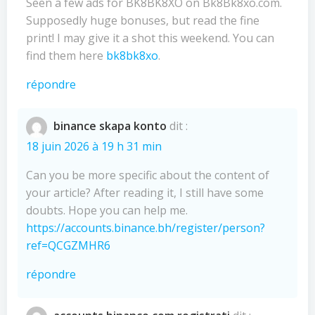
Seen a few ads for BK8BK8XO on Bk8Bk8xo.com.
Supposedly huge bonuses, but read the fine
print! I may give it a shot this weekend. You can
find them here
bk8bk8xo
.
répondre
binance skapa konto
dit :
18 juin 2026 à 19 h 31 min
Can you be more specific about the content of
your article? After reading it, I still have some
doubts. Hope you can help me.
https://accounts.binance.bh/register/person?
ref=QCGZMHR6
répondre