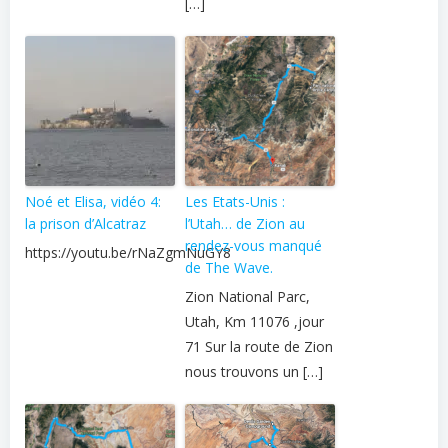
[…]
Noé et Elisa, vidéo 4:
Les Etats-Unis :
la prison d’Alcatraz
l’Utah… de Zion au
rendez-vous manqué
https://youtu.be/rNaZgmNuGY8
de The Wave.
Zion National Parc,
Utah, Km 11076 ,jour
71 Sur la route de Zion
nous trouvons un […]