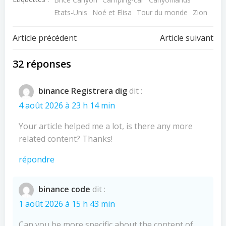
Etats-Unis
Noé et Elisa
Tour du monde
Zion
Navigation
Navigation
Article précédent
Article suivant
de
de
32 réponses
l’article
l’article
binance Registrera dig
dit :
4 août 2026 à 23 h 14 min
Your article helped me a lot, is there any more
related content? Thanks!
répondre
binance code
dit :
1 août 2026 à 15 h 43 min
Can you be more specific about the content of