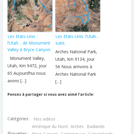
Les Etats-Unis :
Les Etats-Unis: l’Utah…
l’Utah… de Monument
suite.
Valley à Bryce Canyon.
Arches National Park,
Monument Valley,
Utah, Km 9134, jour
Utah, Km 9472, jour
56 Nous arrivons à
65 Aujourd’hui nous
Arches National Park
avons […]
[…]
Pensez à partager si vous avez aimé l'article:
Catégories :
Nos vidéos
Amérique du Nord
Arches
Badlands
Étiquettes :
Brice Canyon
Camping-car
Canyonlands