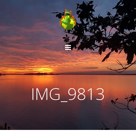
Aller
au
contenu
IMG_9813