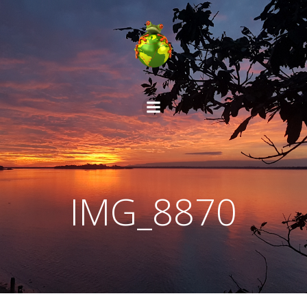
Aller
au
contenu
IMG_8870