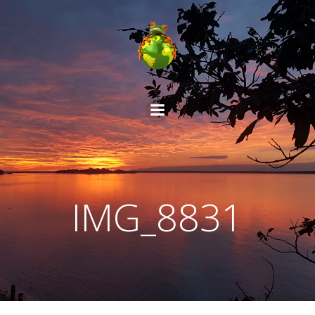
Aller
au
contenu
IMG_8831