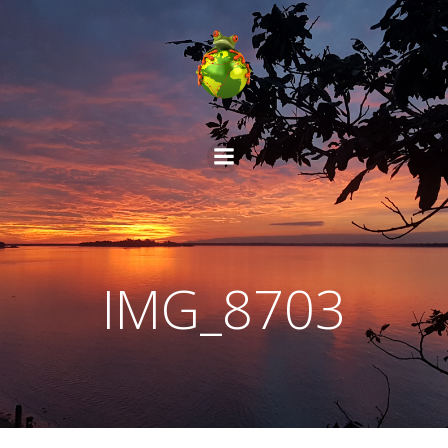
Aller
au
contenu
IMG_8703