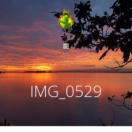
Aller
au
contenu
IMG_0529