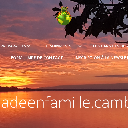
 PRÉPARATIFS
OU SOMMES NOUS?
LES CARNETS DE
FORMULAIRE DE CONTACT
INSCRIPTION À LA NEWSLE
padeenfamille.cam